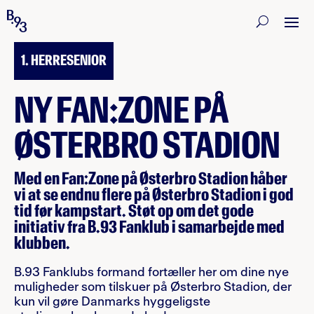
26. JULI 2022
1. HERRESENIOR
NY FAN:ZONE PÅ
ØSTERBRO STADION
Med en Fan:Zone på Østerbro Stadion håber
vi at se endnu flere på Østerbro Stadion i god
tid før kampstart. Støt op om det gode
initiativ fra B.93 Fanklub i samarbejde med
klubben.
B.93 Fanklubs formand fortæller her om dine nye
muligheder som tilskuer på Østerbro Stadion, der
kun vil gøre Danmarks hyggeligste