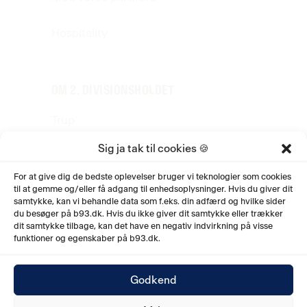
Hospitality
OM 2. DIVISIONSHOLDET
Trup
Sig ja tak til cookies 🍪
Stab
For at give dig de bedste oplevelser bruger vi teknologier som cookies
til at gemme og/eller få adgang til enhedsoplysninger. Hvis du giver dit
Jobs
samtykke, kan vi behandle data som f.eks. din adfærd og hvilke sider
du besøger på b93.dk. Hvis du ikke giver dit samtykke eller trækker
Historie
dit samtykke tilbage, kan det have en negativ indvirkning på visse
funktioner og egenskaber på b93.dk.
Godkend