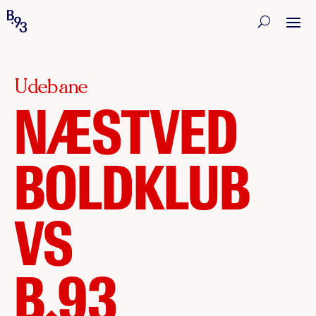
Udebane
NÆSTVED
BOLDKLUB
VS
B.93