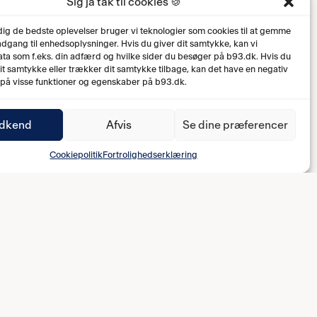
Sig ja tak til cookies 🍪
 dig de bedste oplevelser bruger vi teknologier som cookies til at gemme
 adgang til enhedsoplysninger. Hvis du giver dit samtykke, kan vi
ta som f.eks. din adfærd og hvilke sider du besøger på b93.dk. Hvis du
dit samtykke eller trækker dit samtykke tilbage, kan det have en negativ
 på visse funktioner og egenskaber på b93.dk.
dkend
Afvis
Se dine præferencer
Cookiepolitik
Fortrolighedserklæring
0-1 Osman Addo (34')
0-2 Vito Hammershøy-Mistrati (90+3')