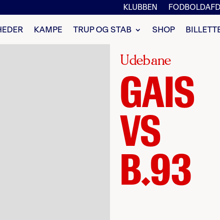
KLUBBEN
FODBOLDAFD
HEDER
KAMPE
TRUP OG STAB
SHOP
BILLETT
Udebane
GAIS
VS
B.93