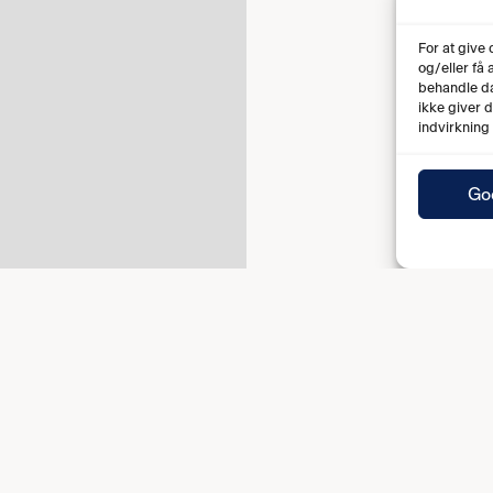
For at give
og/eller få
behandle da
ikke giver 
indvirkning
Go
Fuld tid