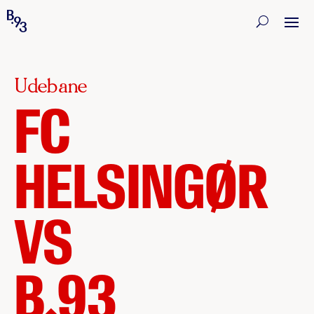
Udebane
FC
HELSINGØR
VS
B.93