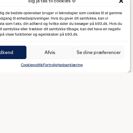
Sig ja tak til cookies 🍪
 dig de bedste oplevelser bruger vi teknologier som cookies til at gemme
 adgang til enhedsoplysninger. Hvis du giver dit samtykke, kan vi
ta som f.eks. din adfærd og hvilke sider du besøger på b93.dk. Hvis du
dit samtykke eller trækker dit samtykke tilbage, kan det have en negativ
 på visse funktioner og egenskaber på b93.dk.
dkend
Afvis
Se dine præferencer
Cookiepolitik
Fortrolighedserklæring
0-1 Adam Ahmad (65')
0-2 Vincent Abildgaard (72')
1-2 Arber Zeneli (77')
1-3 Osman Addo (90')