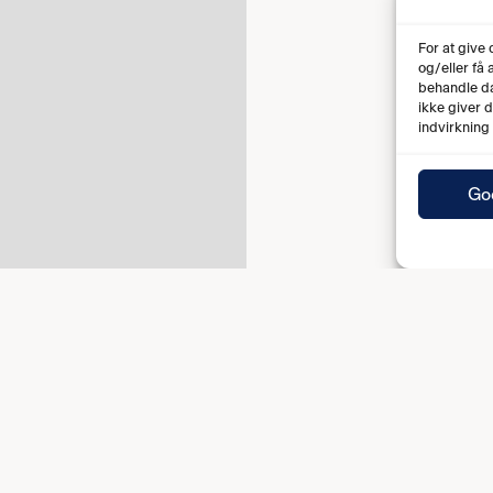
For at give
og/eller få
behandle da
ikke giver 
indvirkning
Go
Fuld tid