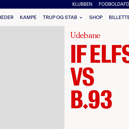
KLUBBEN
FODBOLDAFD
HEDER
KAMPE
TRUP OG STAB
SHOP
BILLETT
Udebane
IF EL
VS
B.93