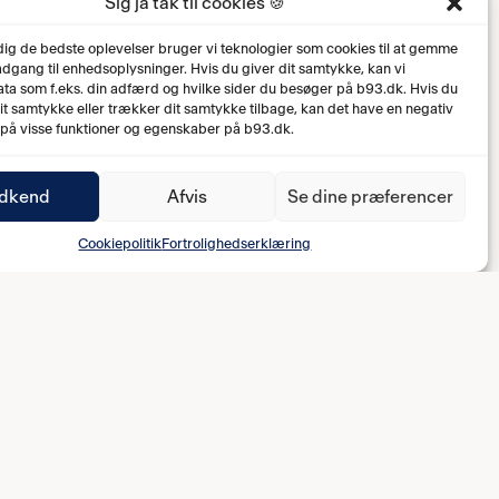
Sig ja tak til cookies 🍪
 dig de bedste oplevelser bruger vi teknologier som cookies til at gemme
 adgang til enhedsoplysninger. Hvis du giver dit samtykke, kan vi
ta som f.eks. din adfærd og hvilke sider du besøger på b93.dk. Hvis du
dit samtykke eller trækker dit samtykke tilbage, kan det have en negativ
 på visse funktioner og egenskaber på b93.dk.
dkend
Afvis
Se dine præferencer
Cookiepolitik
Fortrolighedserklæring
1-0 Bertram Skovgaard (7')
2-0 Cornelius Olsson (12')
2-1 Ludvig Henriksen (25')
2-2 Mikkel Wohlgemuth (65')