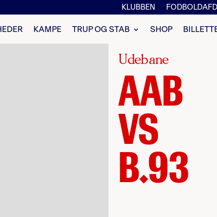
KLUBBEN
FODBOLDAFD
HEDER
KAMPE
TRUP OG STAB
SHOP
BILLETT
Udebane
AAB
VS
B.93