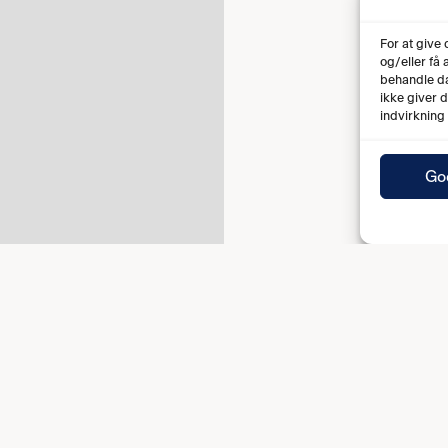
For at give
og/eller få
behandle da
ikke giver 
indvirkning
Go
Fuld tid